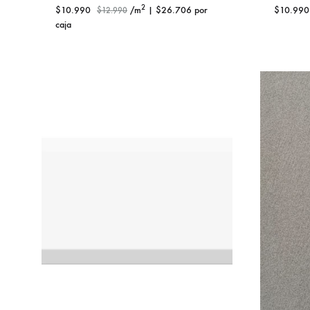
2
$
10.990
/m
|
$
26.706
por
$
10.990
$
12.990
caja