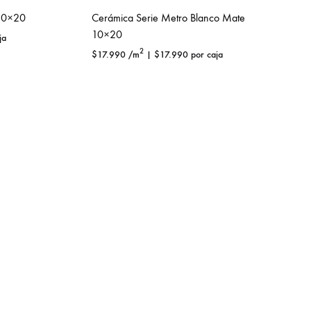
 10×20
Cerámica Serie Metro Blanco Mate
10×20
ja
2
$
17.990
/m
|
$
17.990
por caja