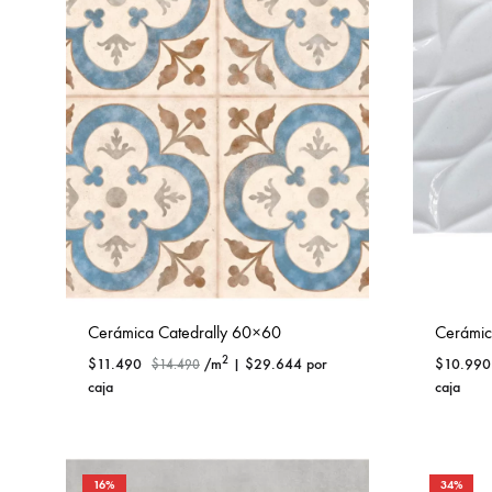
Cerámica Catedrally 60×60
Cerámi
2
$
11.490
/m
|
$
29.644
por
$
10.990
$
14.490
caja
caja
16%
34%