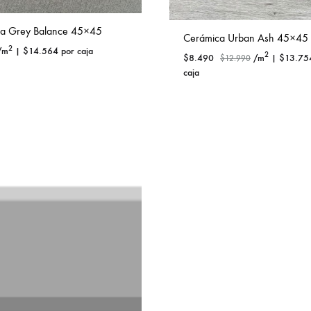
a Grey Balance 45×45
Cerámica Urban Ash 45×45
2
/m
|
$
14.564
por caja
2
$
8.490
/m
|
$
13.75
$
12.990
caja