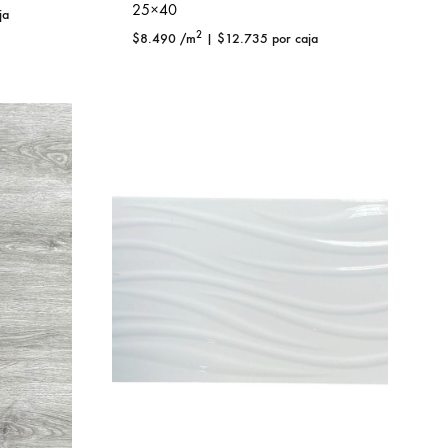
25×40
ja
2
$
8.490
/m
|
$
12.735
por caja