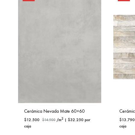
Cerámica Nevada Mate 60×60
Cerámi
2
$
12.500
/m
|
$
32.250
por
$
13.790
$
14.900
caja
caja