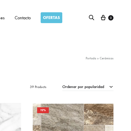
Carro
nes
Contacto
OFERTAS
0
Portada
»
Cerámicas
Ordenar por popularidad
39 Products
19%