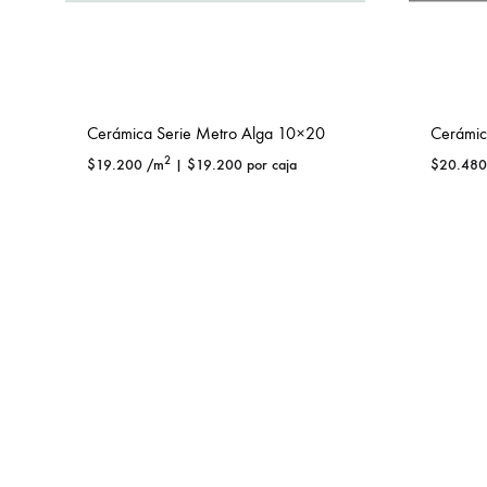
Cerámica Serie Metro Alga 10×20
Cerámic
2
$
19.200
/m
|
$
19.200
por caja
$
20.480