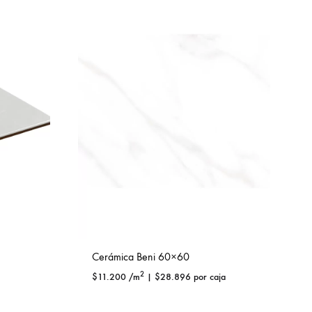
Cerámica Beni 60×60
2
$
11.200
/m
|
$
28.896
por caja