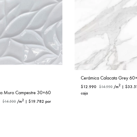
Cerámica Calacata Grey 60
2
$
12.990
/m
|
$
33.5
$
14.990
ca Muro Campestre 30×60
caja
2
/m
|
$
19.782
por
$
14.500