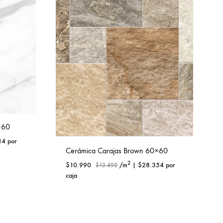
×60
14
por
Cerámica Carajas Brown 60×60
2
$
10.990
/m
|
$
28.354
por
$
13.490
caja