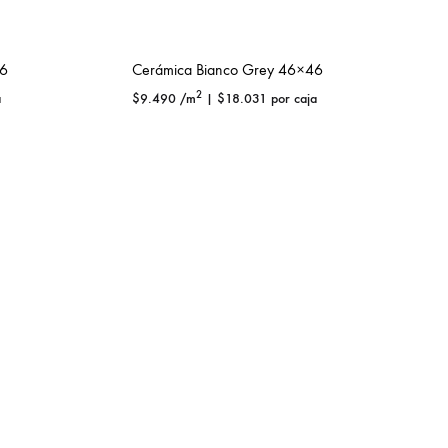
46
Cerámica Bianco Grey 46×46
2
a
$
9.490
/m
|
$
18.031
por caja