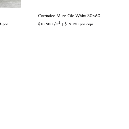
Cerámica Muro Ola White 30×60
2
4
por
$
10.500
/m
|
$
15.120
por caja