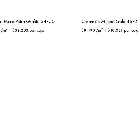
a Muro Petra Grafito 34×50
Cerámica Milano Gold 46×
2
2
/m
|
$
32.283
por caja
$
9.490
/m
|
$
18.031
por caj