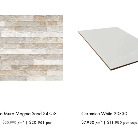
ca Muro Magma Sand 34×58
Ceramica White 20X30
2
2
/m
|
$
20.961
por
$
7.990
/m
|
$
11.985
por caja
$
20.990