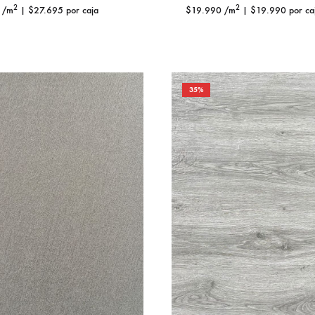
2
2
/m
|
$
27.695
por caja
$
19.990
/m
|
$
19.990
por ca
35%