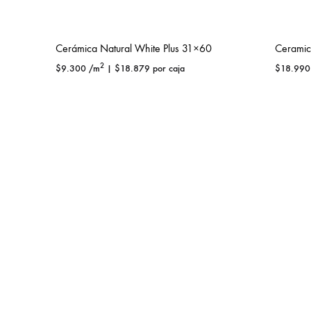
Cerámica Natural White Plus 31×60
Ceramic
2
$
9.300
/m
|
$
18.879
por caja
$
18.990