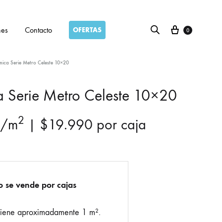
Carro
nes
Contacto
OFERTAS
0
ica Serie Metro Celeste 10×20
 Serie Metro Celeste 10×20
2
/m
|
$
19.990
por caja
o se vende por cajas
tiene aproximadamente 1 m².