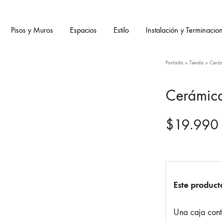
Pisos y Muros
Espacios
Estilo
Instalación y Terminacio
Portada
»
Tienda
»
Cerám
Cerámica
$
19.990
Este product
Una caja con