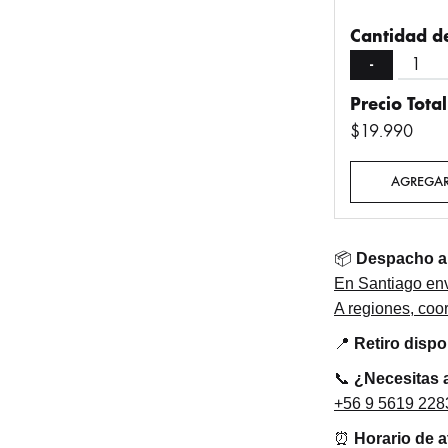
Cantidad de
-
Precio Total
$
19.990
AGREGAR
📦
Despacho a 
En Santiago env
A regiones, co
📍
Retiro disp
📞
¿Necesitas 
+56 9 5619 228
⏰
Horario de 