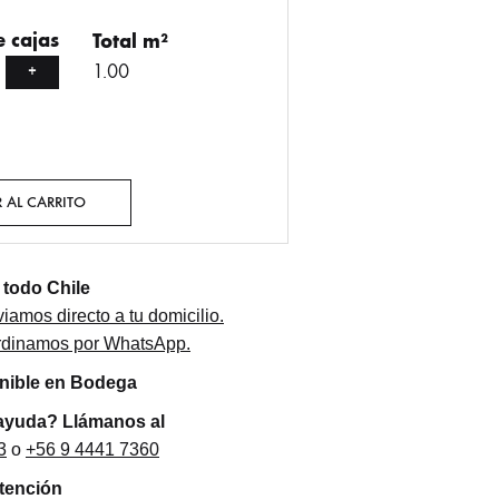
 cajas
Total m²
1.00
+
 AL CARRITO
todo Chile
iamos directo a tu domicilio.
ordinamos por WhatsApp.
onible en Bodega
ayuda? Llámanos al
3
o
+56 9 4441 7360
atención