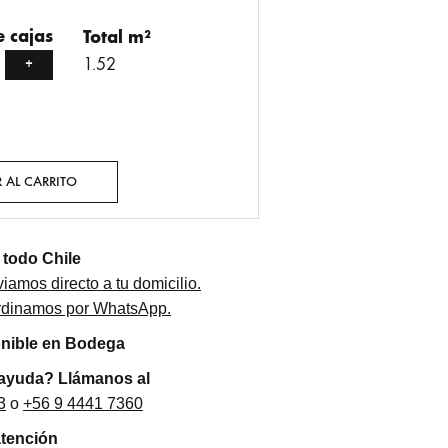
 cajas
Total m²
1.52
+
 AL CARRITO
todo Chile
iamos directo a tu domicilio.
ordinamos por WhatsApp.
onible en Bodega
 ayuda? Llámanos al
3
o
+56 9 4441 7360
atención