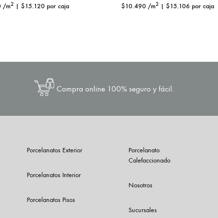
2
2
0
/m
|
$
15.120
por caja
$
10.490
/m
|
$
15.106
por caja
Compra online 100% seguro y fácil.
Porcelanatos Exterior
Porcelanato
Calefaccionado
Porcelanatos Interior
Nosotros
Porcelanatos Pisos
Sucursales