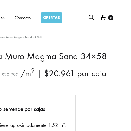
Carro
nes
Contacto
OFERTAS
0
mica Muro Magma Sand 34×58
a Muro Magma Sand 34×58
2
/m
|
$
20.961
por caja
$
20.990
o se vende por cajas
tiene aproximadamente 1.52 m².