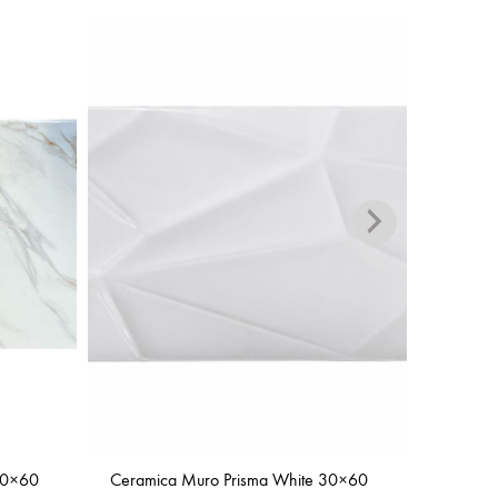
30×60
Ceramica Muro Prisma White 30×60
Ceramic