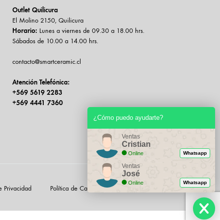
Outlet Quilicura
El Molino 2150, Quilicura
Horario:
Lunes a viernes de 09.30 a 18.00 hrs.
Sábados de 10.00 a 14.00 hrs.
contacto@smartceramic.cl
Atención Telefónica:
+569 5619 2283
+569 4441 7360
¿Cómo puedo ayudarte?
Ventas
Cristian
Online
Whatsapp
Ventas
José
Online
Whatsapp
de Privacidad
Política de Cambios & Devoluciones
Contacto