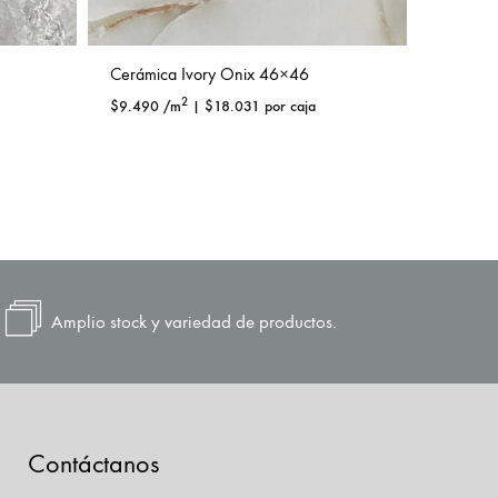
Cerámica Ivory Onix 46×46
Cerámic
2
$
9.490
/m
|
$
18.031
por caja
$
8.490
Amplio stock y variedad de productos.
Contáctanos