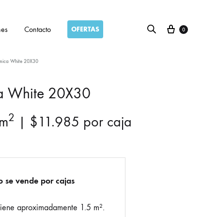
Carro
nes
Contacto
OFERTAS
0
mica White 20X30
a White 20X30
2
m
|
$
11.985
por caja
o se vende por cajas
tiene aproximadamente 1.5 m².