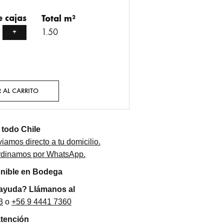
 cajas
Total m²
1.50
+
 AL CARRITO
todo Chile
iamos directo a tu domicilio.
ordinamos por WhatsApp.
onible en Bodega
 ayuda? Llámanos al
3
o
+56 9 4441 7360
atención