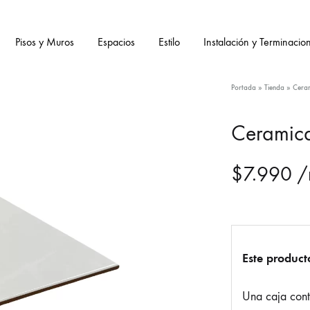
Pisos y Muros
Espacios
Estilo
Instalación y Terminacio
Portada
»
Tienda
»
Cera
Ceramic
$
7.990
/
Este product
Una caja con