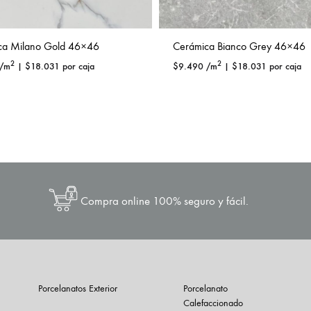
ca Milano Gold 46×46
Cerámica Bianco Grey 46×46
2
2
/m
|
$
18.031
por caja
$
9.490
/m
|
$
18.031
por caja
Compra online 100% seguro y fácil.
Porcelanatos Exterior
Porcelanato
Calefaccionado