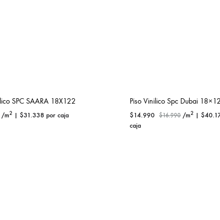
nilico SPC SAARA 18X122
Piso Vinilico Spc Dubai 18×1
2
2
/m
|
$
31.338
por caja
$
14.990
/m
|
$
40.1
$
16.990
caja