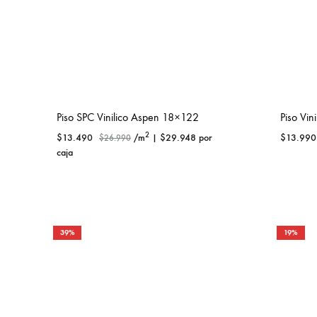
Piso SPC Vinilico Aspen 18×122
Piso Vin
2
$
13.490
/m
|
$
29.948
por
$
13.990
$
26.990
caja
39%
19%