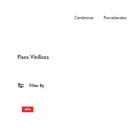
Cerámicas
Porcelanatos
Tienda
Smartceramic
Pisos Vinilicos
Filter By
46%