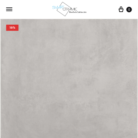
Carr
0
16%