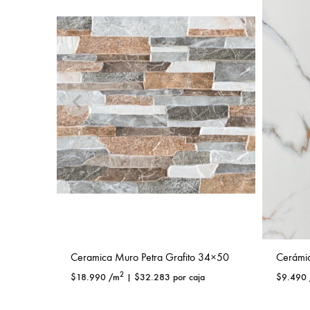
Ceramica Muro Petra Grafito 34×50
Cerámi
2
$
18.990
/m
|
$
32.283
por caja
$
9.490