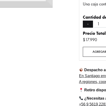
Una caja con
Cantidad de
-
Precio Total
$17.990
AGREGAR
Despacho a 
En Santiago env
A regiones, co
Retiro disp
¿Necesitas
+56 9 5619 228