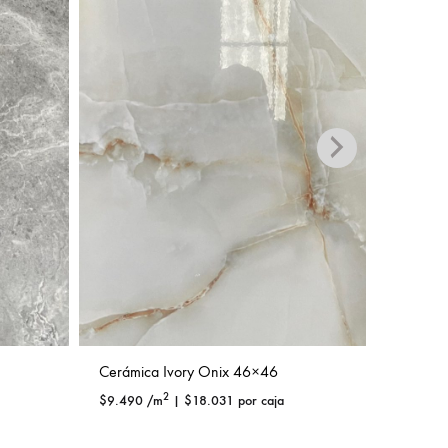
Cerámica Ivory Onix 46×46
Cerámic
2
$
9.490
/m
|
$
18.031
por caja
$
8.490