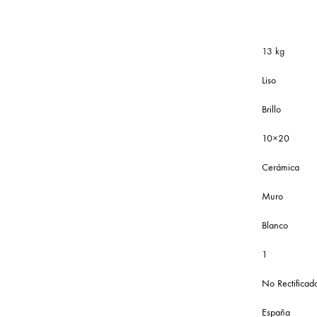
13 kg
Liso
Brillo
10×20
Cerámica
Muro
Blanco
1
No Rectificad
España