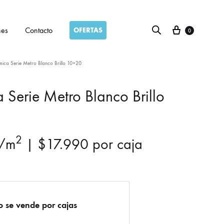
Carro
nes
Contacto
OFERTAS
0
ica Serie Metro Blanco Brillo 10×20
 Serie Metro Blanco Brillo
2
/m
|
$
17.990
por caja
o se vende por cajas