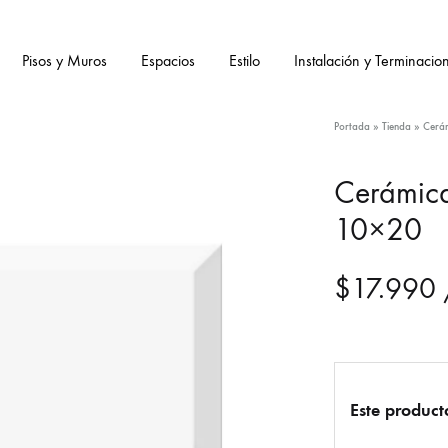
Pisos y Muros
Espacios
Estilo
Instalación y Terminacio
Portada
»
Tienda
»
Cerám
Cerámica
10×20
$
17.990
Este product