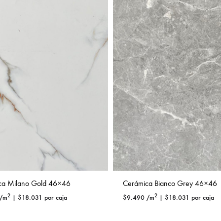
ca Milano Gold 46×46
Cerámica Bianco Grey 46×46
2
2
/m
|
$
18.031
por caja
$
9.490
/m
|
$
18.031
por caja