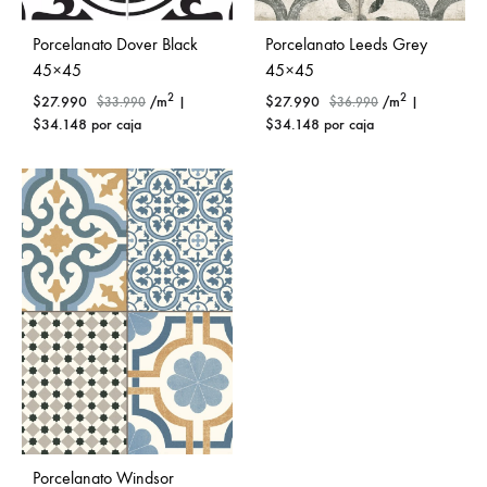
Porcelanato Dover Black
Porcelanato Leeds Grey
45×45
45×45
2
2
$
27.990
/m
|
$
27.990
/m
|
$
33.990
$
36.990
$
34.148
por caja
$
34.148
por caja
Porcelanato Windsor