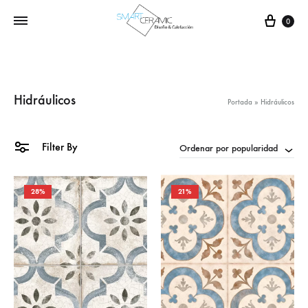
Carr
0
Hidráulicos
Portada
»
Hidráulicos
Filter By
Ordenar por popularidad
28%
21%