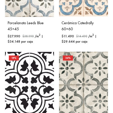
Porcelanato Leeds Blue
Cerámica Catedrally
45×45
60×60
2
2
$
27.990
/m
|
$
11.490
/m
|
$
38.990
$
14.490
$
34.148
por caja
$
29.644
por caja
18%
24%