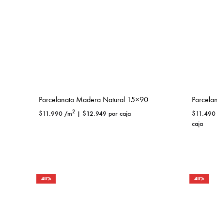
Porcelanato Madera Natural 15×90
Porcela
2
$
11.990
/m
|
$
12.949
por caja
$
11.490
caja
48%
48%