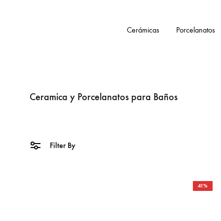
Cerámicas
Porcelanatos
Tienda
Smartceramic
Ceramica y Porcelanatos para Baños
Filter By
41%