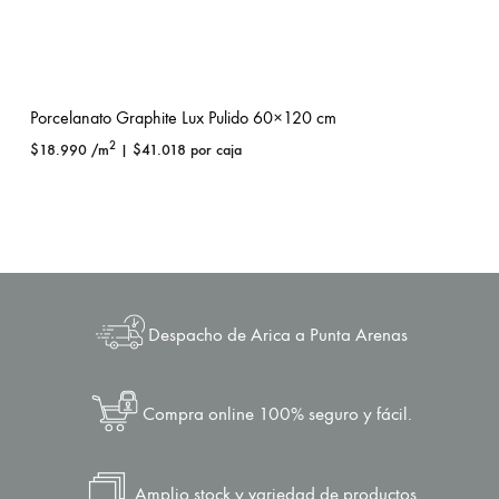
Porcelanato Graphite Lux Pulido 60×120 cm
2
$
18.990
/m
|
$
41.018
por caja
Despacho de Arica a Punta Arenas
Compra online 100% seguro y fácil.
Amplio stock y variedad de productos.