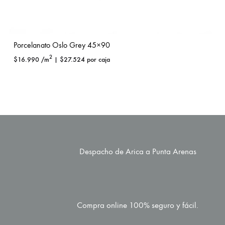
Porcelanato Oslo Grey 45×90
2
$
16.990
/m
|
$
27.524
por caja
Despacho de Arica a Punta Arenas
Compra online 100% seguro y fácil.