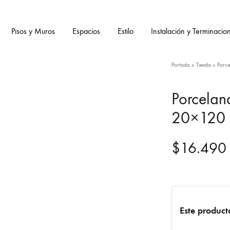
Pisos y Muros
Espacios
Estilo
Instalación y Terminacio
Portada
»
Tienda
»
Porce
Porcelan
20×120
$
16.490
Este product