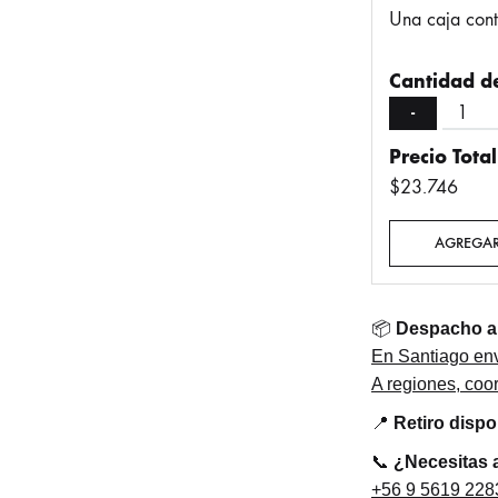
Una caja con
Cantidad de
-
Precio Total
$
23.746
AGREGAR
📦
Despacho a 
En Santiago env
A regiones, co
📍
Retiro disp
📞
¿Necesitas 
+56 9 5619 228