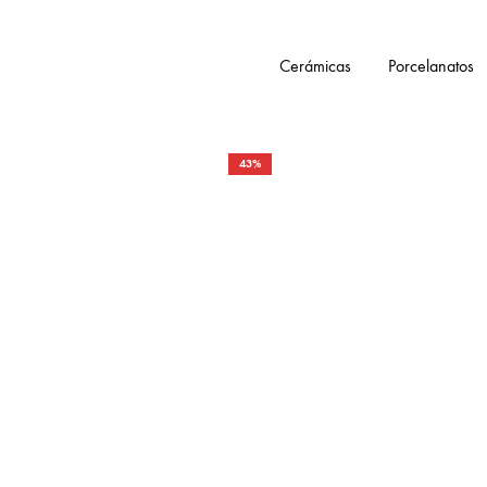
Cerámicas
Porcelanatos
43%
Tienda
Smartceramic