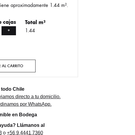
tiene aproximadamente 1.44 m².
 cajas
Total m²
1.44
+
 AL CARRITO
todo Chile
iamos directo a tu domicilio.
ordinamos por WhatsApp.
onible en Bodega
ayuda? Llámanos al
3
o
+56 9 4441 7360