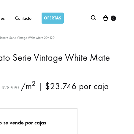
Carro
nes
Contacto
OFERTAS
0
lanato Serie Vintage White Mate 20×120
ato Serie Vintage White Mate
2
/m
|
$
23.746
por caja
$
28.990
o se vende por cajas