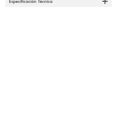
Especificación Técnica
Lavamanos de
Lavamanos de
Sobreponer Calacatta
Sobreponer Silver Stone
Essence 390x390x150
600x380x110mm
mm
$
56.990