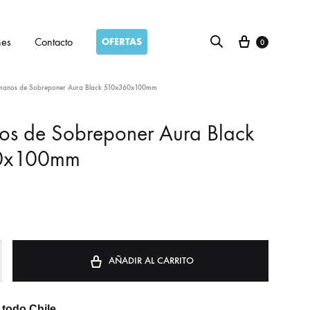
Carro
nes
Contacto
OFERTAS
0
manos de Sobreponer Aura Black 510x360x100mm
s de Sobreponer Aura Black
0x100mm
AÑADIR AL CARRITO
todo Chile