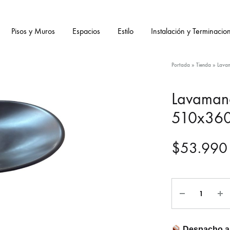
Pisos y Muros
Espacios
Estilo
Instalación y Terminacio
Portada
»
Tienda
»
Lava
Lavamano
510x36
$
53.990
Cantidad
Despacho a 