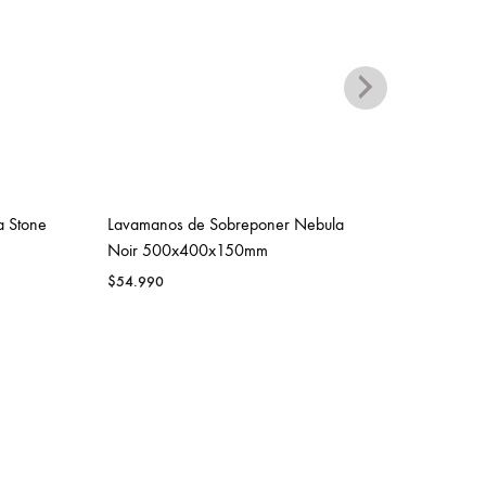
a Stone
Lavamanos de Sobreponer Nebula
Lavaman
Noir 500x400x150mm
500x4
$
54.990
$
54.99