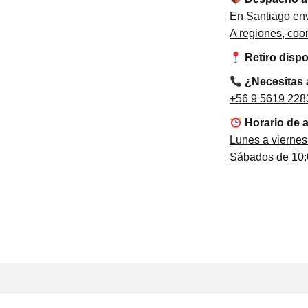
En Santiago env
A regiones, co
Retiro disp
¿Necesitas
+56 9 5619 228
Horario de 
Lunes a viernes
Sábados de 10:0