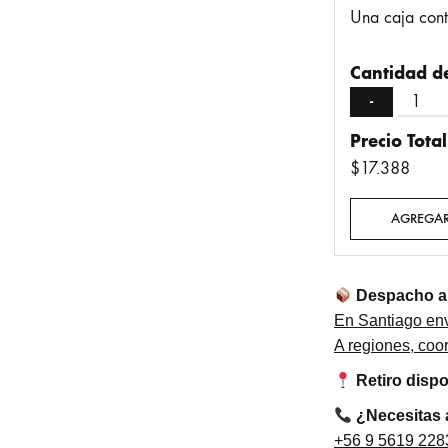
Una caja con
Cantidad de
-
Precio Total
$17.388
AGREGAR
Despacho a 
En Santiago env
A regiones, co
Retiro disp
¿Necesitas
+56 9 5619 228