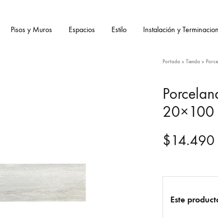
Pisos y Muros
Espacios
Estilo
Instalación y Terminacio
Portada
»
Tienda
»
Porce
Porcelan
20×100
$
14.490
Este product