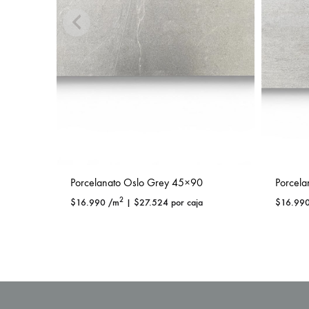
Porcelanato Oslo Grey 45×90
Porcela
2
$
16.990
/m
|
$
27.524
por caja
$
16.99