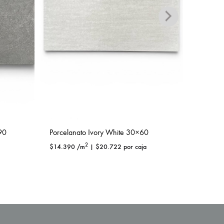
90
Porcelanato Ivory White 30×60
Porcel
2
$
14.390
/m
|
$
20.722
por caja
$
13.990