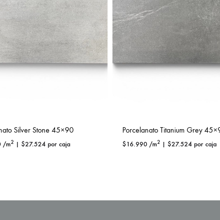
nato Silver Stone 45×90
Porcelanato Titanium Grey 45×
2
2
0
/m
|
$
27.524
por caja
$
16.990
/m
|
$
27.524
por caja