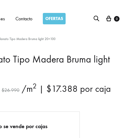
Carro
nes
Contacto
OFERTAS
0
lanato Tipo Madera Bruma light 20×100
ato Tipo Madera Bruma light
2
/m
|
$
17.388
por caja
$
26.990
o se vende por cajas