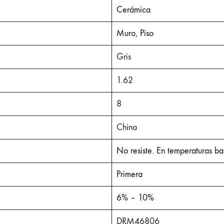
Cerámica
Muro
,
Piso
Gris
1.62
8
China
No resiste. En temperaturas ba
Primera
6% – 10%
DRM46806