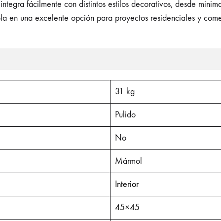
 integra fácilmente con distintos estilos decorativos, desde minim
ndola en una excelente opción para proyectos residenciales y come
31 kg
Pulido
No
Mármol
Interior
45×45