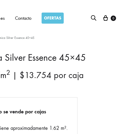
Carro
nes
Contacto
OFERTAS
0
ica Silver Essence 45×45
 Silver Essence 45×45
2
m
|
$
13.754
por caja
o se vende por cajas
tiene aproximadamente 1.62 m².