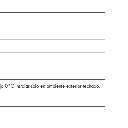
jo 0°C instalar solo en ambiente exterior techado.
¿Cómo puedo ayudarte?
Ventas
Cristian
Online
Whatsapp