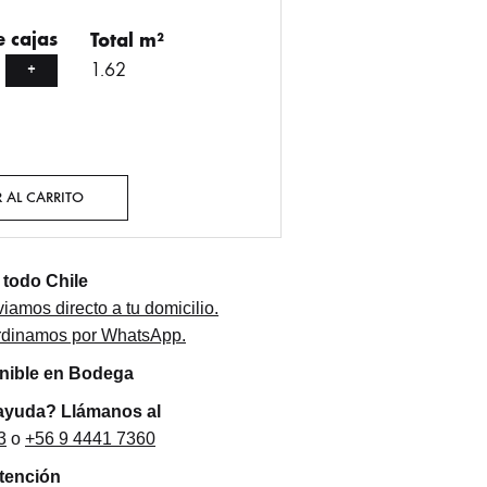
 cajas
Total m²
1.62
+
 AL CARRITO
todo Chile
iamos directo a tu domicilio.
ordinamos por WhatsApp.
onible en Bodega
ayuda? Llámanos al
3
o
+56 9 4441 7360
atención