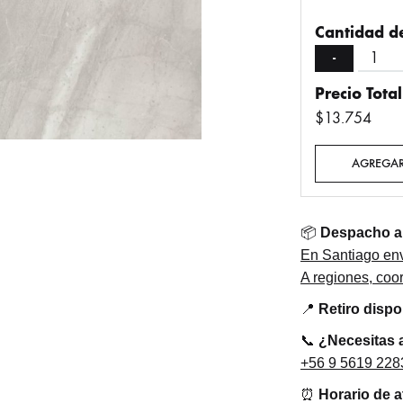
Cantidad de
-
Precio Total
$13.754
AGREGAR
📦
Despacho a 
En Santiago env
A regiones, co
📍
Retiro disp
📞
¿Necesitas 
+56 9 5619 228
⏰
Horario de 