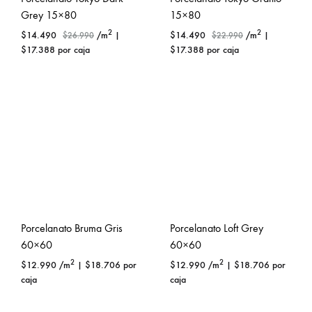
Grey 15×80
15×80
2
2
$
14.490
/m
|
$
14.490
/m
|
$
26.990
$
22.990
$
17.388
por caja
$
17.388
por caja
Porcelanato Bruma Gris
Porcelanato Loft Grey
60×60
60×60
2
2
$
12.990
/m
|
$
18.706
por
$
12.990
/m
|
$
18.706
por
caja
caja