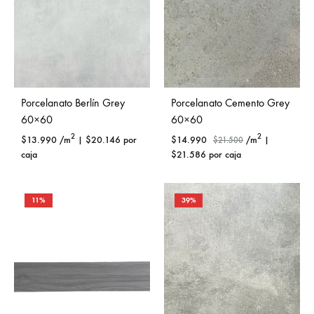
Porcelanato Berlín Grey
Porcelanato Cemento Grey
60×60
60×60
2
2
$
13.990
/m
|
$
20.146
por
$
14.990
/m
|
$
21.500
caja
$
21.586
por caja
11%
39%