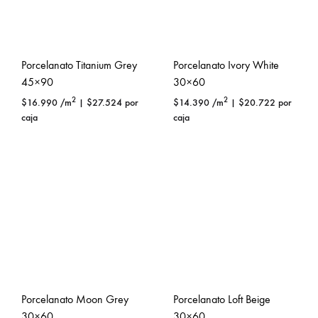
Porcelanato Titanium Grey
Porcelanato Ivory White
45×90
30×60
2
2
$
16.990
/m
|
$
27.524
por
$
14.390
/m
|
$
20.722
por
caja
caja
Porcelanato Moon Grey
Porcelanato Loft Beige
30×60
30×60