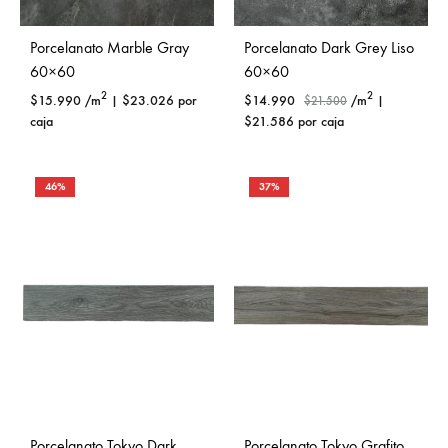
Porcelanato Marble Gray
Porcelanato Dark Grey Liso
60×60
60×60
2
2
$
15.990
/m
|
$
23.026
por
$
14.990
/m
|
$
21.500
caja
$
21.586
por caja
46%
37%
Porcelanato Tokyo Dark
Porcelanato Tokyo Grafito