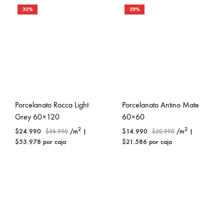
32%
29%
Porcelanato Rocca Light
Porcelanato Antino Mate
Grey 60×120
60×60
2
2
$
24.990
/m
|
$
14.990
/m
|
$
36.990
$
20.990
$
53.978
por caja
$
21.586
por caja