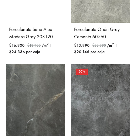
Porcelanato Serie Alba
Porcelanato Orión Grey
Madera Grey 20×120
Cemento 60×60
2
2
$
16.900
/m
|
$
13.990
/m
|
$
18.900
$
22.990
$
24.336
por caja
$
20.146
por caja
30%