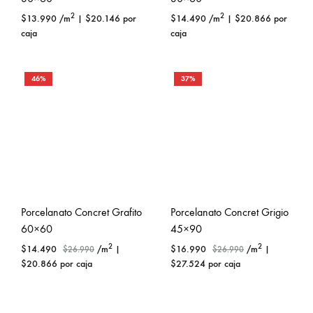
2
2
$
13.990
/m
|
$
20.146
por
$
14.490
/m
|
$
20.866
por
caja
caja
46%
37%
Porcelanato Concret Grafito
Porcelanato Concret Grigio
60×60
45×90
2
2
$
14.490
/m
|
$
16.990
/m
|
$
26.990
$
26.990
$
20.866
por caja
$
27.524
por caja