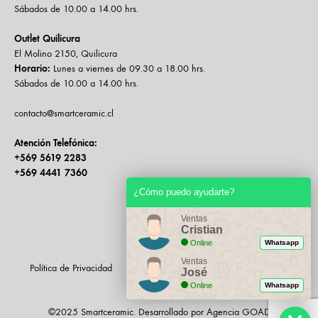
Sábados de 10.00 a 14.00 hrs.
Outlet Quilicura
El Molino 2150, Quilicura
Horario:
Lunes a viernes de 09.30 a 18.00 hrs.
Sábados de 10.00 a 14.00 hrs.
contacto@smartceramic.cl
Atención Telefónica:
+569 5619 2283
+569 4441 7360
¿Cómo puedo ayudarte?
Ventas
Cristian
Online
Whatsapp
Ventas
Política de Privacidad
Política de Cambios & Devoluciones
José
Contacto
Online
Whatsapp
©2025 Smartceramic. Desarrollado por Agencia GOAD