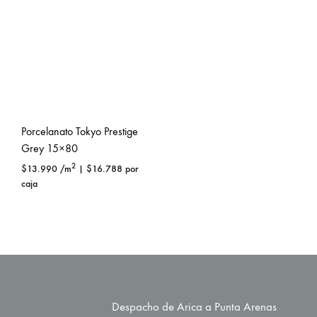
Porcelanato Tokyo Prestige
Grey 15×80
2
$
13.990
/m
|
$
16.788
por
caja
Despacho de Arica a Punta Arenas