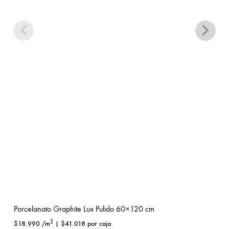
Porcelanato Graphite Lux Pulido 60×120 cm
2
$
18.990
/m
|
$
41.018
por caja