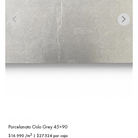
Porcelanato Oslo Grey 45×90
2
$
16.990
/m
|
$
27.524
por caja