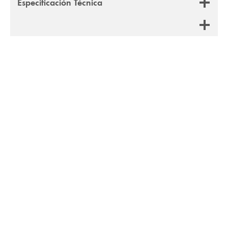
Especificación Técnica
41%
Porcelanato Graphite Lux
Porcelanato Aurora Gold
Pulido 60×120 cm
Pulido 60×120 cm