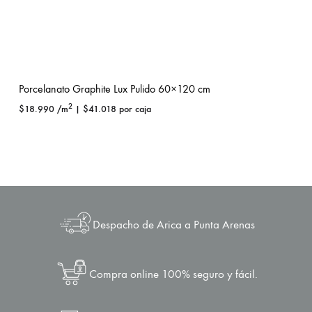
Porcelanato Graphite Lux Pulido 60×120 cm
2
$
18.990
/m
|
$
41.018
por caja
Despacho de Arica a Punta Arenas
Compra online 100% seguro y fácil.