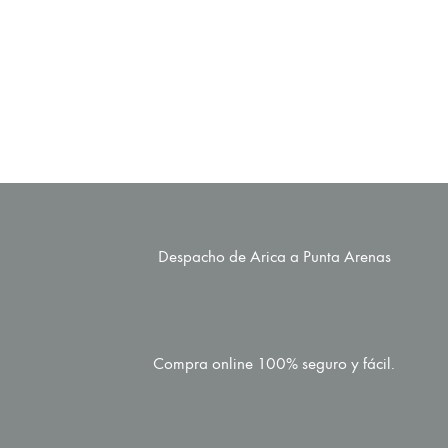
Grigio 45×90
2
$
16.990
/m
|
$
26.990
$
27.524
por caja
Despacho de Arica a Punta Arenas
Compra online 100% seguro y fácil.