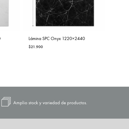
0
Lámina SPC Onyx 1220×2440
Lámina 
$
21.900
$
21.900
Amplio stock y variedad de productos.