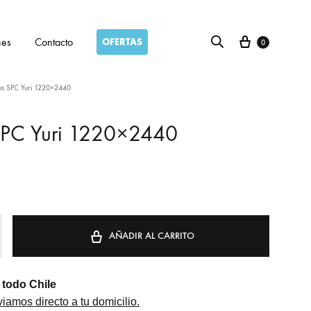
Carro
nes
Contacto
OFERTAS
0
na SPC Yuri 1220×2440
SPC Yuri 1220×2440
AÑADIR AL CARRITO
todo Chile
iamos directo a tu domicilio.