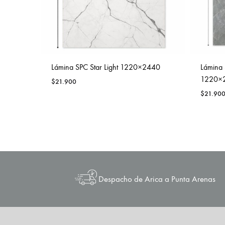
Lámina SPC Star Light 1220×2440
Lámina 
1220×
$
21.900
$
21.90
Despacho de Arica a Punta Arenas