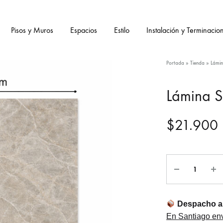
Pisos y Muros
Espacios
Estilo
Instalación y Terminacio
Portada
»
Tienda
»
Lámi
Lámina 
$
21.900
Cantidad
Despacho a 
En Santiago env