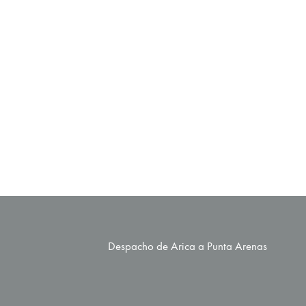
FRAGUE CAFE CLARO
FRAGUE BLANCO 1KG
1KG WEBER
WEBER
$
1.790
$
1.790
Despacho de Arica a Punta Arenas