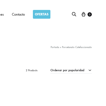
Carro
nes
Contacto
OFERTAS
0
Portada
»
Porcelanato Calefaccionado
Ordenar por popularidad
2 Products