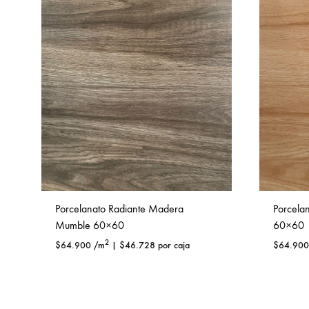
Porcelanato Radiante Madera
Porcela
Mumble 60×60
60×60
2
$
64.900
/m
|
$
46.728
por caja
$
64.900