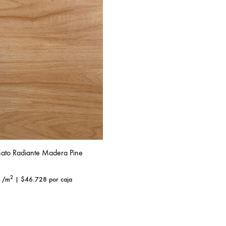
nato Radiante Madera Pine
2
/m
|
$
46.728
por caja