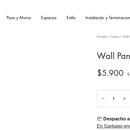
Pisos y Muros
Espacios
Estilo
Instalación y Terminacio
Portada
»
Tienda
»
Wall 
Wall Pa
$
5.900
$
Cantidad
📦
Despacho a 
En Santiago env