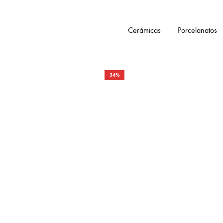
Cerámicas
Porcelanatos
34%
Tienda
Smartceramic