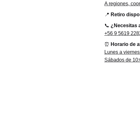
A regiones, co
📍
Retiro disp
📞
¿Necesitas 
+56 9 5619 228
⏰
Horario de 
Lunes a viernes
Sábados de 10:0