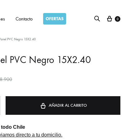
Carro
nes
Contacto
OFERTAS
0
Panel PVC Negro 15X2.40
nel PVC Negro 15X2.40
8.900
AÑADIR AL CARRITO
todo Chile
iamos directo a tu domicilio.